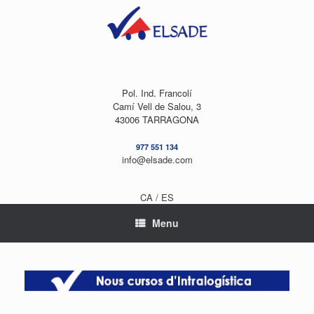
Skip
to
content
Pol. Ind. Francolí
Camí Vell de Salou, 3
43006 TARRAGONA
977 551 134
info@elsade.com
CA /
ES
Menu