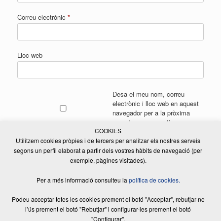
Correu electrònic
*
Lloc web
Desa el meu nom, correu
electrònic i lloc web en aquest
navegador per a la pròxima
vegada que comenti.
COOKIES
Utilitzem cookies pròpies i de tercers per analitzar els nostres serveis
segons un perfil elaborat a partir dels vostres hàbits de navegació (per
exemple, pàgines visitades).
Per a més informació consulteu la
política de cookies.
Podeu acceptar totes les cookies prement el botó "Acceptar", rebutjar-ne
l’ús prement el botó "Rebutjar" i configurar-les prement el botó
"Configurar".
© 2026 ELSADE MANUTENCIÓ, S.L. | Tots els drets reservats | Disseny