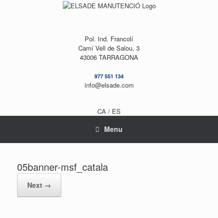
Skip
to
content
Pol. Ind. Francolí
Camí Vell de Salou, 3
43006 TARRAGONA
977 551 134
info@elsade.com
CA /
ES
Menu
05banner-msf_catala
Next →