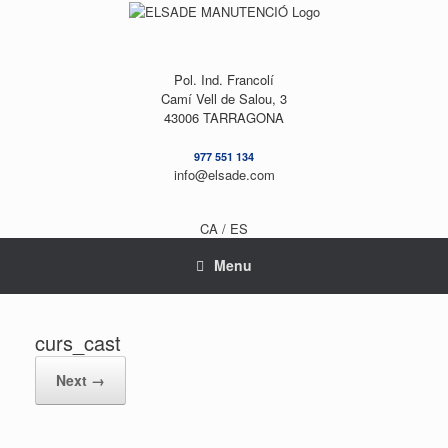
Skip
to
content
Pol. Ind. Francolí
Camí Vell de Salou, 3
43006 TARRAGONA
977 551 134
info@elsade.com
CA /
ES
Menu
curs_cast
Next →