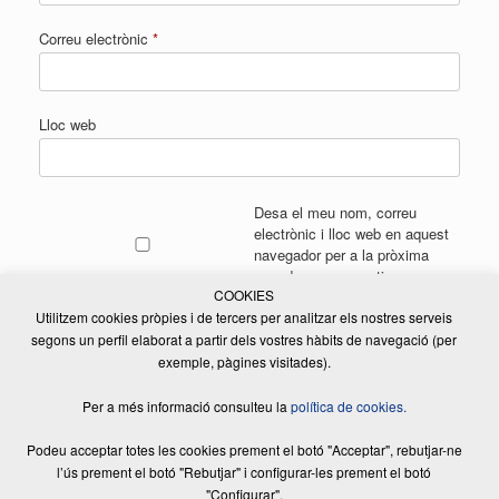
Correu electrònic
*
Lloc web
Desa el meu nom, correu
electrònic i lloc web en aquest
navegador per a la pròxima
vegada que comenti.
COOKIES
Utilitzem cookies pròpies i de tercers per analitzar els nostres serveis
segons un perfil elaborat a partir dels vostres hàbits de navegació (per
exemple, pàgines visitades).
Per a més informació consulteu la
política de cookies.
Podeu acceptar totes les cookies prement el botó "Acceptar", rebutjar-ne
l’ús prement el botó "Rebutjar" i configurar-les prement el botó
"Configurar".
© 2026 ELSADE MANUTENCIÓ, S.L. | Tots els drets reservats | Disseny