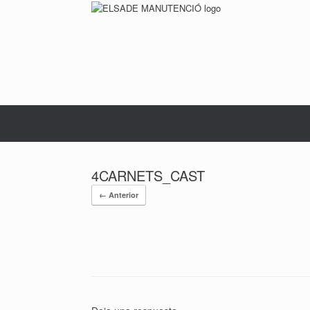
Saltar
al
contenido
4CARNETS_CAST
← Anterior