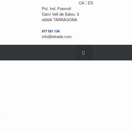
CA /
ES
Pol. Ind. Francolí
Camí Vell de Salou, 3
43006 TARRAGONA
977 551 134
info@elsade.com