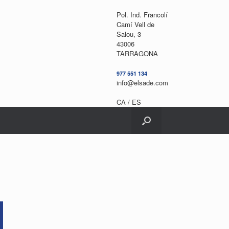
Pol. Ind. Francolí
Camí Vell de
Salou, 3
43006
TARRAGONA
977 551 134
info@elsade.com
CA /
ES