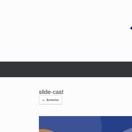
Saltar
al
contenido
slide-cast
← Anterior