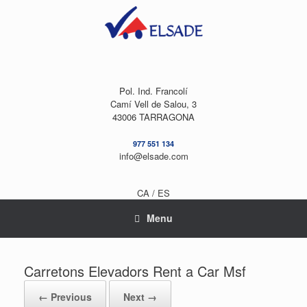
Skip
to
content
Pol. Ind. Francolí
Camí Vell de Salou, 3
43006 TARRAGONA
977 551 134
info@elsade.com
CA /
ES
Menu
Carretons Elevadors Rent a Car Msf
← Previous
Next →