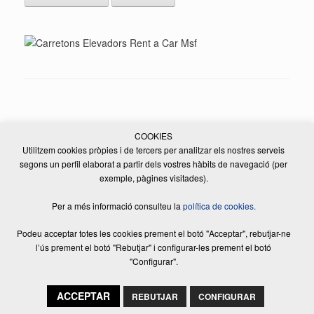
COOKIES
Utilitzem cookies pròpies i de tercers per analitzar els nostres serveis
segons un perfil elaborat a partir dels vostres hàbits de navegació (per
© 2026 ELSADE MANUTENCIÓ, S.L. | Tots els drets reservats | Disseny
exemple, pàgines visitades).
Web:
Equip Creatiu
|
Avís legal
|
Política de privacitat
|
Política de cookies
Per a més informació consulteu la
política de cookies.
Podeu acceptar totes les cookies prement el botó "Acceptar", rebutjar-ne
l’ús prement el botó "Rebutjar" i configurar-les prement el botó
"Configurar".
ACCEPTAR
REBUTJAR
CONFIGURAR