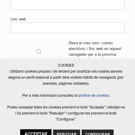
Lloc web
Desa el meu nom, correu
electrònic i lloc web en aquest
navegador per a la pròxima
vegada que comenti.
COOKIES
Utilitzem cookies pròpies i de tercers per analitzar els nostres serveis
segons un perfil elaborat a partir dels vostres hàbits de navegació (per
exemple, pàgines visitades).
Per a més informació consulteu la
política de cookies.
Podeu acceptar totes les cookies prement el botó "Acceptar", rebutjar-ne
l’ús prement el botó "Rebutjar" i configurar-les prement el botó
"Configurar".
© 2026 ELSADE MANUTENCIÓ, S.L. | Tots els drets reservats | Disseny
Web:
Equip Creatiu
|
Avís legal
|
Política de privacitat
|
Política de cookies
ACCEPTAR
REBUTJAR
CONFIGURAR