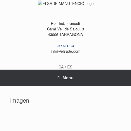
Skip
to
content
Pol. Ind. Francolí
Camí Vell de Salou, 3
43006 TARRAGONA
977 551 134
info@elsade.com
CA /
ES
Menu
imagen