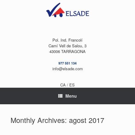
Skip
to
content
Pol. Ind. Francolí
Camí Vell de Salou, 3
43006 TARRAGONA
977 551 134
info@elsade.com
CA /
ES
Menu
Monthly Archives:
agost 2017