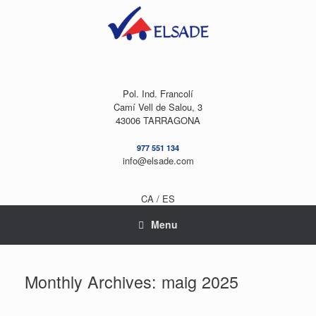
Skip
to
content
Pol. Ind. Francolí
Camí Vell de Salou, 3
43006 TARRAGONA
977 551 134
info@elsade.com
CA /
ES
Menu
Monthly Archives:
maig 2025