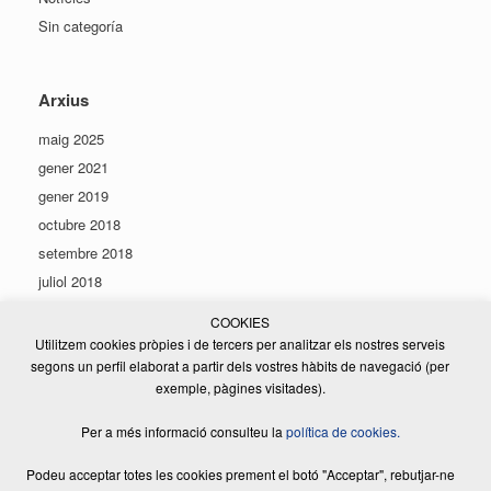
Sin categoría
Arxius
maig 2025
gener 2021
gener 2019
octubre 2018
setembre 2018
juliol 2018
juny 2018
COOKIES
maig 2018
Utilitzem cookies pròpies i de tercers per analitzar els nostres serveis
segons un perfil elaborat a partir dels vostres hàbits de navegació (per
gener 2018
exemple, pàgines visitades).
agost 2017
Per a més informació consulteu la
política de cookies.
Podeu acceptar totes les cookies prement el botó "Acceptar", rebutjar-ne