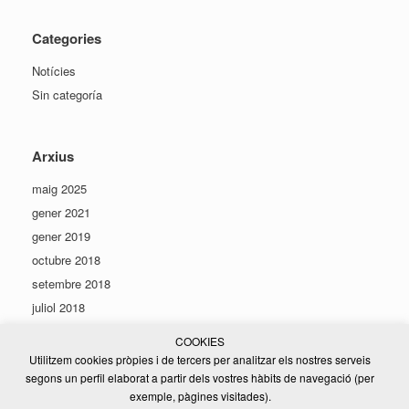
Categories
Notícies
Sin categoría
Arxius
maig 2025
gener 2021
gener 2019
octubre 2018
setembre 2018
juliol 2018
juny 2018
COOKIES
maig 2018
Utilitzem cookies pròpies i de tercers per analitzar els nostres serveis
segons un perfil elaborat a partir dels vostres hàbits de navegació (per
gener 2018
exemple, pàgines visitades).
agost 2017