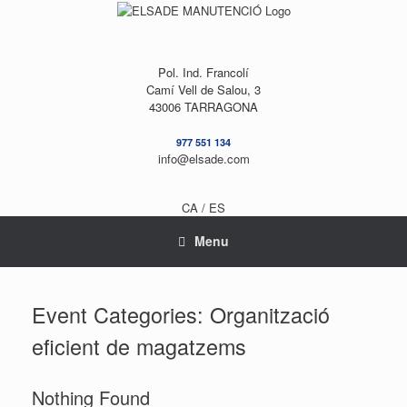
Skip
to
content
Pol. Ind. Francolí
Camí Vell de Salou, 3
43006 TARRAGONA
977 551 134
info@elsade.com
CA /
ES
Menu
Event Categories: Organització
eficient de magatzems
Nothing Found