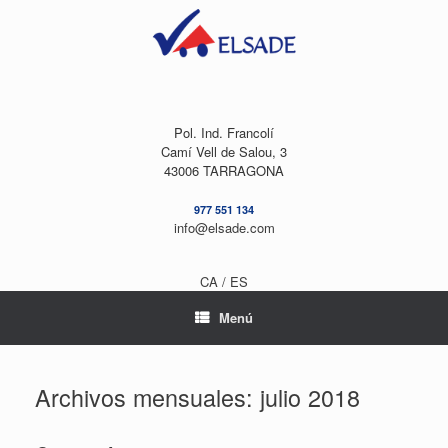
Saltar
al
contenido
Pol. Ind. Francolí
Camí Vell de Salou, 3
43006 TARRAGONA
977 551 134
info@elsade.com
CA /
ES
Menú
Archivos mensuales:
julio 2018