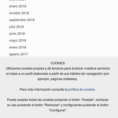
enero 2019
octubre 2018
septiembre 2018
julio 2018
junio 2018
mayo 2018
enero 2018
agosto 2017
COOKIES
Utilizamos cookies propias y de terceros para analizar nuestros servicios
[optin-cat id=123]
en base a un perfil elaborado a partir de sus hábitos de navegación (por
ejemplo, páginas visitadas).
Para más información consulte la
política de cookies.
Puede aceptar todas las cookies pulsando el botón "Aceptar", rechazar
© 2026 ELSADE MANUTENCIÓ, S.L. | Todos los derechos reservados |
Diseño Web:
Equip Creatiu
|
Aviso legal
|
Política de privacitat
|
Política de
su uso pulsando el botón "Rechazar" y configurarlas pulsando el botón
cookies
"Configurar".