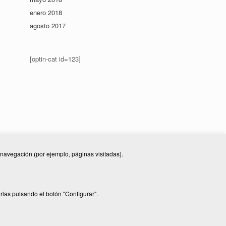
enero 2018
agosto 2017
[optin-cat id=123]
e navegación (por ejemplo, páginas visitadas).
 de privacitat
|
Política de cookies
rlas pulsando el botón "Configurar".