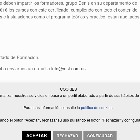
ue deben impartir los formadores, grupo Denis en su departamento de
2016
los cursos con este certificado, cumpliendo con todo el contenido
s e instalaciones como el programa teórico y práctico, están auditados
rtado de Formación.
4
o enviarnos un e-mail a
info@msf.com.es
COOKIES
analizar nuestros servicios en base a un perfil elaborado a partir de sus hábitos d
Para más información consulte la
política de cookies.
. | Todos los derechos reservados | Diseño Web:
Equip Creatiu
|
Aviso legal
|
Política
ando el botón "Aceptar", rechazar su uso pulsando el botón "Rechazar" y configura
Un Tema de
SiteOrigin
ACEPTAR
RECHAZAR
CONFIGURAR