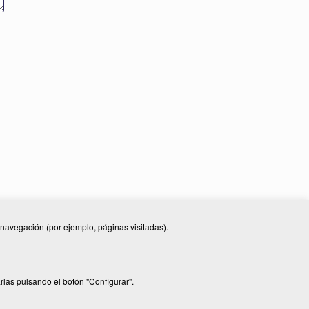
e navegación (por ejemplo, páginas visitadas).
 de privacitat
|
Política de cookies
rlas pulsando el botón "Configurar".