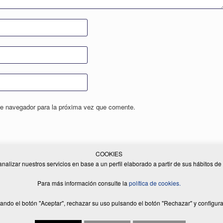
te navegador para la próxima vez que comente.
COOKIES
analizar nuestros servicios en base a un perfil elaborado a partir de sus hábitos d
Para más información consulte la
política de cookies.
. | Todos los derechos reservados | Diseño Web:
Equip Creatiu
|
Aviso legal
|
Política
ando el botón "Aceptar", rechazar su uso pulsando el botón "Rechazar" y configura
Un Tema de
SiteOrigin