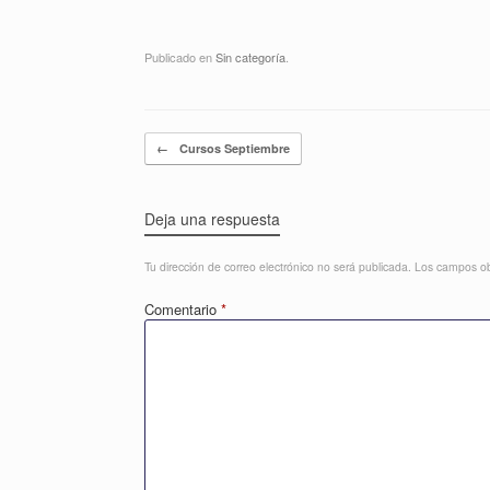
Publicado en
Sin categoría
.
Navegador de artículos
←
Cursos Septiembre
Deja una respuesta
Tu dirección de correo electrónico no será publicada.
Los campos ob
Comentario
*