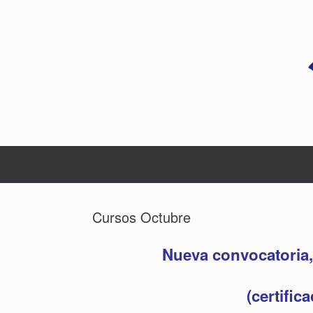
Saltar
al
contenido
Cursos Octubre
Nueva convocatoria,
(certific