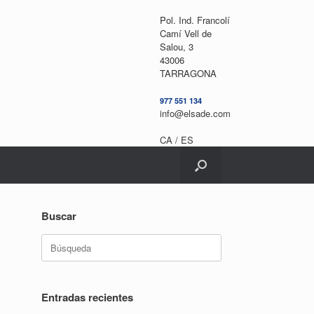
Pol. Ind. Francolí
Camí Vell de
Salou, 3
43006
TARRAGONA
977 551 134
info@elsade.com
CA /
ES
Buscar
Buscar:
Entradas recientes