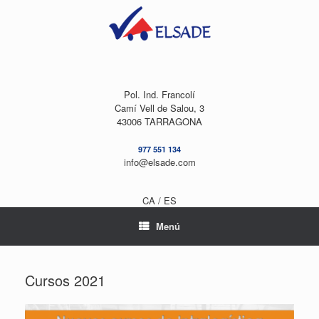
Saltar
al
contenido
Pol. Ind. Francolí
Camí Vell de Salou, 3
43006 TARRAGONA
977 551 134
info@elsade.com
CA /
ES
Menú
Cursos 2021