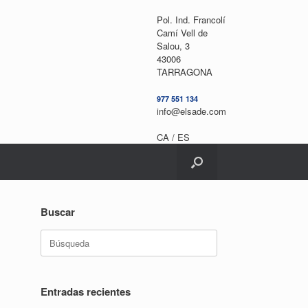
Pol. Ind. Francolí
Camí Vell de
Salou, 3
43006
TARRAGONA
977 551 134
info@elsade.com
CA /
ES
Buscar
Buscar:
Entradas recientes