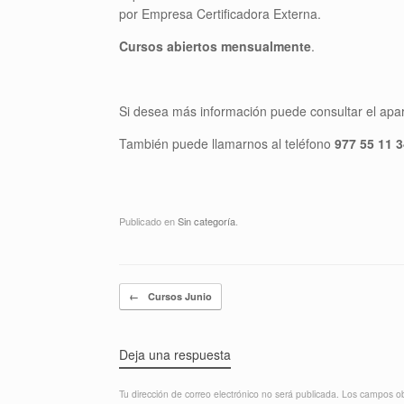
por Empresa Certificadora Externa.
Cursos abiertos mensualmente
.
Si desea más información puede consultar el apa
También puede llamarnos al teléfono
977 55 11 3
Publicado en
Sin categoría
.
Navegador de artículos
←
Cursos Junio
Deja una respuesta
Tu dirección de correo electrónico no será publicada.
Los campos ob