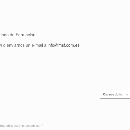
rtado de Formación.
4
o enviarnos un e-mail a
info@msf.com.es
Cursos Julio
→
ligatorios están marcados con
*