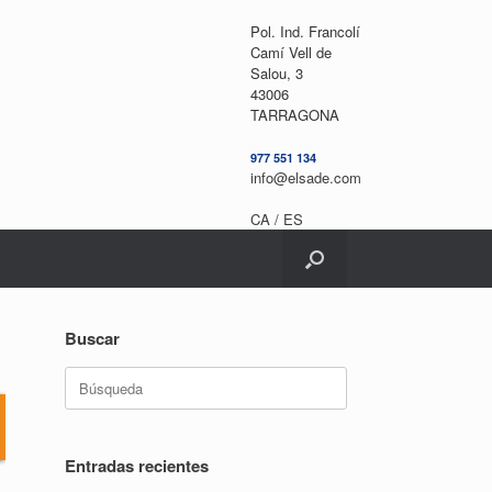
Pol. Ind. Francolí
Camí Vell de
Salou, 3
43006
TARRAGONA
977 551 134
info@elsade.com
CA /
ES
Buscar
Buscar:
Entradas recientes